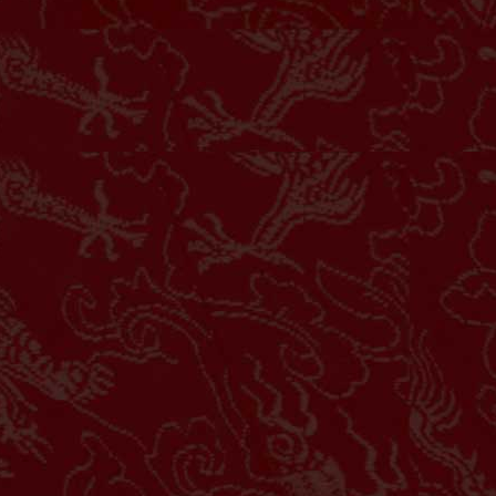
115
Tepung
116
Bayi Minu
117
Becak
118
Tenun Puc
119
Tentara
120
Bedak
121
Tentara
122
Tengok Or
123
Tengok Or
124
Tempat Ti
125
Tempat R
126
Beli Ikan 