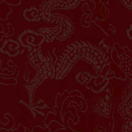
United
103
Batu Nisa
W
Liverpool
104
Tiang Kap
0.25
HDP
-0.25
-1.07
Odds
-1.05
105
Tertabrak
PLAY
106
Terong
107
Termos
108
Terlangga
109
Terlangga
110
Terlangga
111
Terhalang
112
Terhalang
113
Bawang
114
Bayar Paj