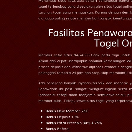
Mengingat situs NAGA303 sendiri senantiasa punya 
26
Putri Raja
0.00
HDP
0.00
-1.16
Odds
1.02
togel terlengkap yang disediakan oleh situs togel onl
Engsel - D
taruhan togel yang memuaskan. Karena dengan demiki
PLAY
dianggap paling relate memberikan banyak keuntungan
27
Si Ceroboh
Fasilitas Penawara
Genoa vs
Gedung Bi
Napoli
i
23/08
Togel O
01:45AM
28
Anak Sakti
H
Genoa
Sepatu - R
Member setia situs NAGA303 tidak perlu ragu untuk
Aman dan cepat. Berapapun nominal kemenangan WD p
W
Napoli
proses deposit dan withdraw diproses otomatis denga
29
Penari - C
pelanggan tersedia 24 jam non-stop, siap membantu d
0.75
HDP
-0.75
-1.28
Odds
1.11
Sekolahan 
Ada beberapa banyak layanan terbaik dan menarik yan
PLAY
Penawaran ini pasti sangat menguntungkan serta m
30
Penjual Da
Indonesia, tetapi tidak menjamin semuanya selalu 
Red Bull... vs Pafos
Sendok - K
member puas. Tetapi, lewat situs togel yang terpercay
FC
i
07/08
Promo
00:00AM
Bonus New Member 25K
31
Pemburu - 
Bonus Deposit 10%
PROMO SBO SPORT
Baju - Pan
Bonus Extra Freespin 30% + 25%
Red Bull
Bonus Referal
H
Salzburg