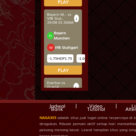
-1.75
HDP
1.75
-1.04
Odds
-1.08
15
Pendeta W
PLAY
Manggis -
Everton vs
i
Crystal ...
22/08 22:00PM
16
Orang Bon
Anggur - B
H
Everton
Crystal
W
17
Penolong -
Palace
-0.50
HDP
0.50
1.16
Odds
-1.35
18
Putri Raja
PLAY
Engsel - D
Brentfor... vs
i
Tottenha...
|
|
Jadwal
Video
L
Bank
Tutorial
Alte
23/08 00:30AM
19
Kekasih - 
Bemo - N
NAGA303
adalah situs judi togel online terpercaya di
H
Brentford
diragukan. Ribuan pemain aktif setiap hari memanfaa
Tottenham
peluang menang besar. Lewat tampilan situs yang simpe
W
20
Pahlawan -
Hotspur
tanpa hambatan.